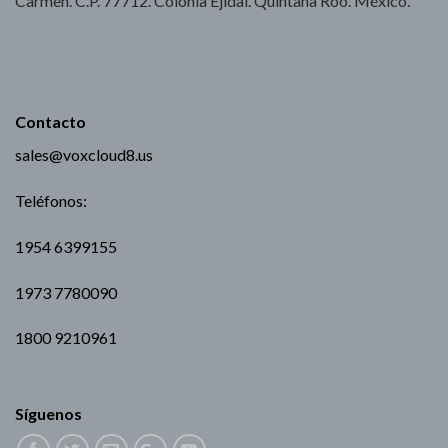
Carmen. C.P. 77712. Colonia Ejidal. Quintana Roo. México.
Contacto
sales@voxcloud8.us
Teléfonos:
1954 6399155
1973 7780090
1800 9210961
Síguenos