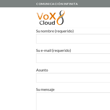
Skip
COMUNICACIÓN INFINITA
to
content
Su nombre (requerido)
Su e-mail (requerido)
Asunto
Su mensaje