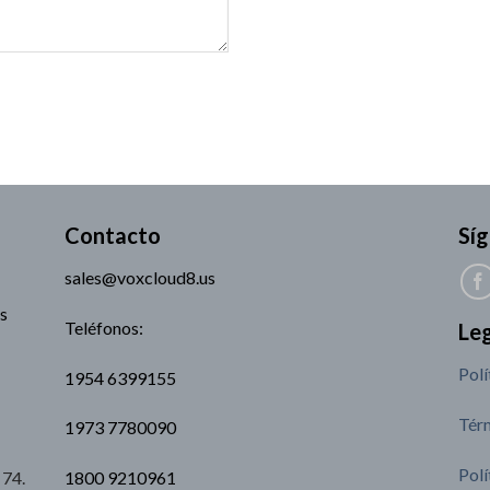
Contacto
Sí
sales@voxcloud8.us
es
Teléfonos:
Le
Polí
1954 6399155
Térm
1973 7780090
Polí
 74.
1800 9210961